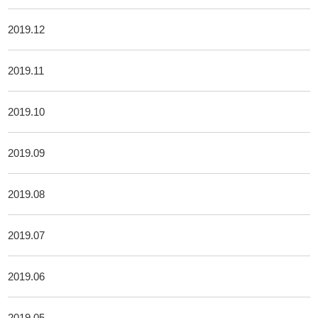
2019.12
2019.11
2019.10
2019.09
2019.08
2019.07
2019.06
2019.05