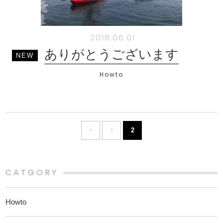
2018.06.01
ありがとうございます
Howto
<
1
2
CATGORY
Howto