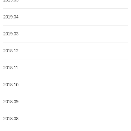
2019.04
2019.03
2018.12
2018.11
2018.10
2018.09
2018.08