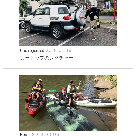
2018.05.19
Uncategorized
カートップのレクチャー
2018.03.08
Howto