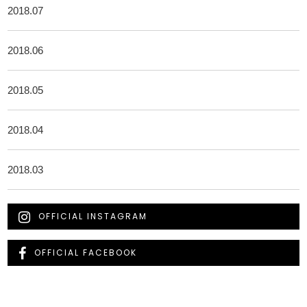
2018.07
2018.06
2018.05
2018.04
2018.03
OFFICIAL INSTAGRAM
OFFICIAL FACEBOOK