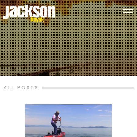
ALL POSTS