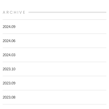
ARCHIVE
2024.09
2024.06
2024.03
2023.10
2023.09
2023.08