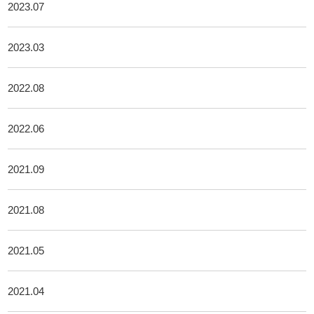
2023.07
2023.03
2022.08
2022.06
2021.09
2021.08
2021.05
2021.04